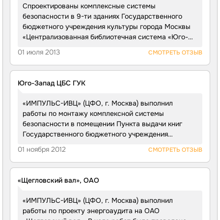
необходимую интенсивность орошения
Спроектированы комплексные системы
сигнализация 16. Управление дымоудалением
защищаемых помещений; проведены работы
безопасности в 9-ти зданиях Государственного
и открыванием дверей 17. Наружное освещение
по монтажу помещения насосной станции;
бюджетного учреждения культуры города Москвы
(подсветка фасадов) 18. Электрообогрев (система
согласно требованиям установлена задвижка
«Централизованная библиотечная система «Юго-
электрообогрева воронок, наружных водостоков,
параллельная двухдисковая Задвижка 30ч906бр
Запад».
лотков нагревательными кабелями 19. И другие
01 июля 2013
СМОТРЕТЬ ОТЗЫВ
Ду 150 Ру10 с Электроприводом НА — 05 (ПАО
разделы Общая стоимость проекта составила
«Никопольский завод трубопроводной арматуры),
750 000 руб.
обеспечивающая нормативное время срабатывания
Юго-Запад ЦБС ГУК
системы
«ИМПУЛЬС-ИВЦ» (ЦФО, г. Москва) выполнил
работы по монтажу комплексной системы
безопасности в помещении Пункта выдачи книг
Государственного бюджетного учреждения
культуры города Москвы «Центральная
01 ноября 2012
СМОТРЕТЬ ОТЗЫВ
библиотечная система „Юго-Запад“». В ходе
реализации проекта были выполнены работы,
включающие установку системы охранной
«Щегловский вал», ОАО
сигнализации, системы телевизионного
видеоконтроля, системы оповещения и управления
«ИМПУЛЬС-ИВЦ» (ЦФО, г. Москва) выполнил
эвакуацией людей при пожаре системы
работы по проекту энергоаудита на ОАО
видеодомофонии и контроля доступа с выводом