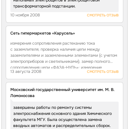
напольных электрощитов в электрощитовой
телефонизации.
трансформаторной подстанции.
10 ноября 2008
СМОТРЕТЬ ОТЗЫВ
Сеть гипермаркетов «Карусель»
измерения сопротивления растеканию тока
с заземлителя; проверка наличия цепи между
заземлителями и заземленными элементами (с учетом
электроприборов и светильниками); замер полного
сопротивления цепи
«ФАЗА-НУЛЬ»
; измерение
13 августа 2008
СМОТРЕТЬ ОТЗЫВ
сопротивления изоляции мегаомметром кабельных
и других линий напряжением до 1 Кв, предназначенных
для передачи электроэнергии к распеределительным
Московский государственный университет им. М. В.
устройствам, щитам, шкафам и коммутационным
Ломоносова
аппаратам.
завершены работы по ремонту системы
электроснабжения основного здания Химического
факультета МГУ. Была осуществлена замена
вводных автоматов и распределительных сборок.