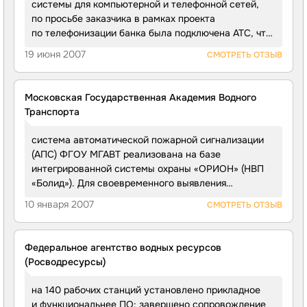
системы для компьютерной и телефонной сетей,
срабатывания
по просьбе заказчика в рамках проекта
по телефонизации банка была подключена АТС, что
позволило идеально настроить систему связи
19 июня 2007
СМОТРЕТЬ ОТЗЫВ
в соответствии со всеми требованиями клиента.
Московская Государственная Академия Водного
Транспорта
система автоматической пожарной сигнализации
(АПС) ФГОУ МГАВТ реализована на базе
интегрированной системы охраны «ОРИОН» (НВП
«Болид»). Для своевременного выявления
возможных возгораний помещений, а также
10 января 2007
СМОТРЕТЬ ОТЗЫВ
с целью повышения надежности функционирования
противопожарной защиты, проектом было
предусмотрено применение различных типов
Федеральное агентство водных ресурсов
пожарных извещателей. Пожарные извещатели
(Росводресурсы)
включены в шлейфы сигнализации,
контролируемые приемно-контрольными охранно-
на 140 рабочих станций установлено прикладное
пожарными приборами «Сигнал-20П SMD».
и функциональнее ПО; завершено сопровождение