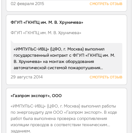
монтаже и настройке дополнительных камер
Свердловский юридический институт.
02 февраля 2015
СМОТРЕТЬ ОТЗЫВ
и центрального видеорегистратора для реализации
В настоящее время учредителем ФГБОУ ВО «УрГЮУ»
возможности объединения наблюдения
является Министерство образования и науки
за территориально распределенными объектами
Российской Федерации.
ФГУП «ГКНПЦ им. М. В. Хруничева»
в единую сеть. Были выполнены работы
по монтажу и настройке дополнительных 12 камер
ФГУП «ГКНПЦ им.
М. В. Хруничева
»
и регистратора с возможностью подключения до 64
камер видеонаблюдения. Общая стоимость
«ИМПУЛЬС-ИВЦ» (ЦФО, г. Москва) выполнил
контракта составила 0,4 млн. руб.
государственный контракт с ФГУП «ГКНПЦ им. М.
В. Хруничева» на монтаж оборудования
автоматической системой пожаротушения
насосной станции и склада ГСМ аэродрома.
29 августа 2014
СМОТРЕТЬ ОТЗЫВ
Техническое задание на монтаж системы
автоматического пожаротушения, в частности,
предусматривало: 1. Укладку стальных
«Газпром экспорт», ООО
водопроводных труб с гидравлическим испытанием
диаметром: 50 и 75 мм; 2. Монтаж опорных
«ИМПУЛЬС-ИВЦ»
(ЦФО, г. Москва) выполнил работы
конструкций и прокладку трубопроводов
по энергоаудиту для
ООО «Газпром экспорт»
. В ходе
водоснабжения из стальных водогазопроводных
работ была выполнена проверка сопротивления
оцинкованных труб диаметром: 80 мм 3.
изоляции проводов в соответствии техническим
Устройство железобетонных фундаментов общего
заданием.