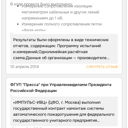
назначения объемом: от 5 м³ до 25 м³ 4. Монтаж
В ходе проекта было выполнено:
Измерение сопротивления изоляции
защитных ограждений оборудования и опорных
мегомметром кабельных и других линий
стоек 5. Огрунтовку и покраску поверхностей, 6.
напряжением до 1 кВ;
Врезку в существующие сети водопровода
Измерение полного сопротивления петли
из стальных труб, 7. организация новых колодцев
«фаза-ноль»
;
для водопроводных сетей, 8. Монтаж системы
Металлосвязь (проверка наличия непрерывности
пожарной сигнализации и системы оповещения
Результаты были оформлены в виде технических
цепи между заземлителями и заземленными
и управления эвакуацией людей при пожаре
отчетов, содержащих: Программу испытаний
элементами);
«ИМПУЛЬС-ИВЦ» выполнил работы в срок и без
и измерений,Однолинейная расчётная
существенных замечаний.
схема;Данные об организации — производителе
работ с заверенной копией свидетельства
10 апреля 2014
СМОТРЕТЬ ОТЗЫВ
о регистрации электролаборатории, выданных ФГУ
«Мосэнергонадзор»;Протокол визуального осмотра
электроустановки;Протоколы испытаний измерений
ФГУП "Пресса" при Управленииделами Президента
по установленной форме;Ведомость дефектов.
Российской Федерации
Общая стоимость проекта составила 549 000 руб.
«ИМПУЛЬС-ИВЦ» (ЦФО, г. Москва) выполнил
государственный контракт намонтаж системы
автоматического пожаротушения для федерального
государственного унитарного предприятия
«Пресса» при Управленииделами Президента