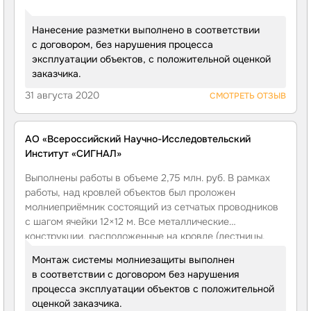
Нанесение разметки выполнено в соответствии
с договором, без нарушения процесса
эксплуатации объектов, с положительной оценкой
заказчика.
31 августа 2020
СМОТРЕТЬ ОТЗЫВ
АО «Всероссийский Научно-Исследовтельский
Институт «СИГНАЛ»
Выполнены работы в объеме 2,75 млн. руб. В рамках
работы, над кровлей объектов был проложен
молниеприёмник состоящий из сетчатых проводников
с шагом ячейки 12×12 м. Все металлические
конструкции, расположенные на кровле (лестницы,
трубы, шахты, вентиляционные устройства), соединены
Монтаж системы молниезащиты выполнен
с молниеприёмником сеткой, сваркой или
в соответствии с договором без нарушения
специальными зажимами, обеспечивающими
процесса эксплуатации объектов с положительной
надежную электрическую связь. Установлены
оценкой заказчика.
температурные компенсаторы. По фасаду здания