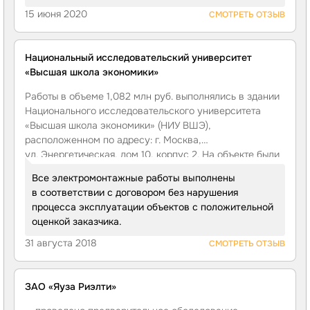
проложены токоотводы, выполненные из круглой стали.
15 июня 2020
СМОТРЕТЬ ОТЗЫВ
В траншее, на расстоянии 1 м. от фундамента здания
и на глубине 0,5 м, проложен заземлитель
молниезащиты.
Национальный исследовательский университет
«Высшая школа экономики»
Работы в объеме 1,082 млн руб. выполнялись в здании
Национального исследовательского университета
«Высшая школа экономики» (НИУ ВШЭ),
расположенном по адресу: г. Москва,
ул. Энергетическая, дом 10, корпус 2. На объекте были
смонтированы: комплекты панелей ВР.
Все электромонтажные работы выполнены
в соответствии с договором без нарушения
процесса эксплуатации объектов с положительной
оценкой заказчика.
31 августа 2018
СМОТРЕТЬ ОТЗЫВ
ЗАО «Яуза Риэлти»