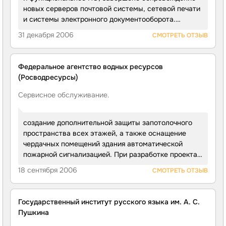
Система АПС позволяет контролировать двойную
новых серверов почтовой системы, сетевой печати
сработку извещателей как в одном, так и в двух
и системы электронного документооборота.
любых шлейфах. Установлена система оповещения
Налажено взаимодействие информационной
31 декабря 2006
СМОТРЕТЬ ОТЗЫВ
людей о пожаре, предусматривающая наличие
системы Росводресурсов с информационной
сигнальных сирен и световых табло «ВЫХОД».
системой Министерства природных ресурсов
Средства оповещения подключены к выходам
и подведомственных ему агентств. Обеспечен
Федеральное агентство водных ресурсов
приборов «Сигнал-20П SMD» и переходят в рабочий
доступ сотрудников в Интернет, а также защита
(Росводресурсы)
режим при возникновении тревожных ситуаций
данных от несанкционированного доступа
в защищаемых помещениях.
и поддержка пользователей информационных
Сервисное обслуживание.
систем.
создание дополнительной защиты запотолочного
пространства всех этажей, а также оснащение
чердачных помещений здания автоматической
пожарной сигнализацией. При разработке проекта
специалисты «ИМПУЛЬС-ИВЦ» применили
18 сентября 2006
СМОТРЕТЬ ОТЗЫВ
комплексный подход с учетом взаимодействия всех
систем, осуществляющих противопожарную
защиту помещений. Этот факт гарантировал
Государственный институт русского языка им. А. С.
дополнительную надежность автоматизированной
Пушкина
системы в условиях эксплуатации здания.