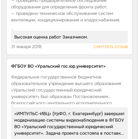
— проведено предварительное обследование
оборудования для определения фронта работ,
— проведено техническое обслуживание систем
вентиляции, кондиционирования и хладоснабжения.
Высокая оценка работ Заказчиком.
31 января 2018
СМОТРЕТЬ ОТЗЫВ
ФГБОУ ВО «Уральский гос.юр.университет»
Федеральное государственное бюджетное
образовательное учреждение высшего образования
«Уральский государственный юридический
университет» был образован Постановлением
Всероссийского центрального исполнительного
комитета РСФСР 20 апреля 1931 года как Иркутский
«ИМПУЛЬС-ИВЦ» (УрФО, г. Екатеринбург) завершил
институт советского права, который приказом
модернизацию системы видеонаблюдения в ФГБОУ
по Народному комиссариату юстиции от 10 июля 1934
ВО «Уральский государственный юридический
года № 307 переведен из г. Иркутска в г. Свердловск
университет». Задача проекта состояла в поставке,
и переименован в 1935 году в