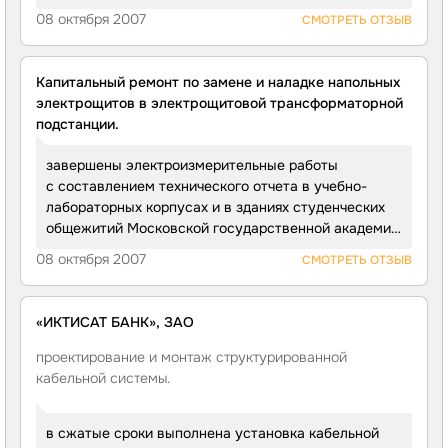
08 октября 2007
СМОТРЕТЬ ОТЗЫВ
Капитальный ремонт по замене и наладке напольных
электрощитов в электрощитовой трансформаторной
подстанции.
завершены электроизмерительные работы
с составлением технического отчета в учебно-
лабораторных корпусах и в зданиях студенческих
общежитий Московской государственной академии
водного транспорта. В рамках проекта было
08 октября 2007
СМОТРЕТЬ ОТЗЫВ
осуществлено измерение сопротивления изоляции
мегаомметром кабельных и других линий
напряжением до 1 кВ, предназначенных для
«ИКТИСАТ БАНК», ЗАО
передачи электроэнергии к распределительным
устройствам, щитам, шкафам, коммутационным
проектирование и монтаж структурированной
аппаратам и электропотребителям; замер полного
кабельной системы.
сопротивления цепи «фаза-нуль». Была
произведена проверка характеристик
в сжатые сроки выполнена установка кабельной
автоматических выключателей по току и времени