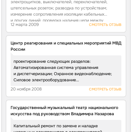
электрощитков, выключателей, переключателей,
сигнализации и оповещения о пуске установки
штепсельных розеток; разводка по устройствам;
и выпуске газа;шлейфы пожарной сигнализации,
измерение сопротивления изоляции кабельных
электрические цепи питания, управления
и других линий; проверка наличия цепи между
и контроля АУГПТ;система дымоудаления. В рамках
12 марта 2009
СМОТРЕТЬ ОТЗЫВ
заземлителями и заземленными элементами; замер
данного проекта специалисты «ИМПУЛЬС-ИВЦ»
полного сопротивления цепи
«фаза-нуль»
.
провели работы по оснащению центра обработки
данных с учетом пожеланий заказчика. Объект сдан
Центр реагирования и специальных мероприятий МВД
с должным качеством. Общая стоимость проекта
России
составила 2 381 000 руб.
проектирование следующих разделов:
Автоматизированная система управления
и диспетчеризации; Охранное видеонаблюдение;
Силовое электрооборудование
и электроосвещение; Система автоматической
20 ноября 2008
СМОТРЕТЬ ОТЗЫВ
пожарной сигнализации; Система голосового
оповещения; Система охранной сигнализации;
Система контроля и управления доступом; Система
Государственный музыкальный театр национального
радиотрансляции; Система кабельного приема
искусства под руководством Владимира Назарова
телевидения; Система электрочасофикации;
Система оперативно-диспетчерской связи;
Капитальный ремонт по замене и наладке
Локальная вычислительная сеть; Система