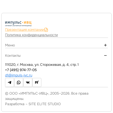
Презентация компании
Политика конфиденциальности
Меню
О компании
Контакты
Программы 1С и сервисы
111020, г. Москва, ул. Сторожевая, д. 4, стр. 1
Услуги
+7 (495) 974-77-05
d1@impuls-ivc.ru
Новости
База знаний
Акции и скидки
© ООО «ИМПУЛЬС-ИВЦ», 2005–2026. Все права
защищены.
Отзывы
Разработка –
SITE ELITE STUDIO
Вакансии