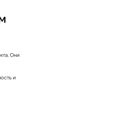
м
кта. Они
ость и