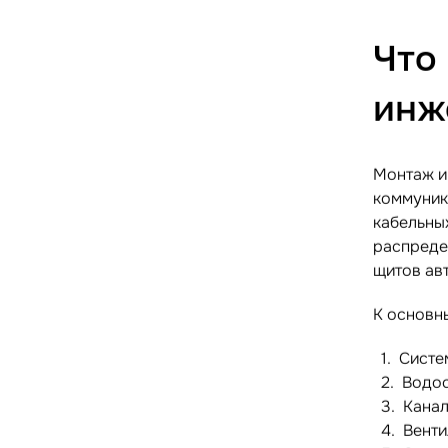
Что
инж
Монтаж и
коммуник
кабельных
распреде
щитов авт
К основн
Систе
Водос
Канал
Венти