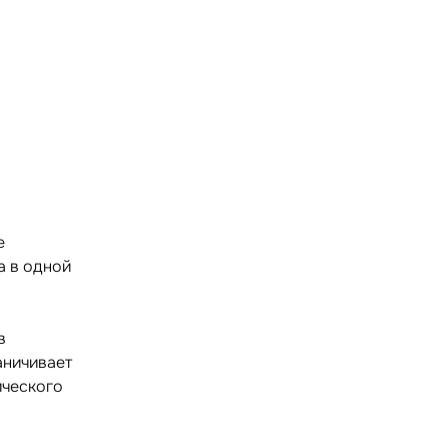
е
а в одной
в
аничивает
ического