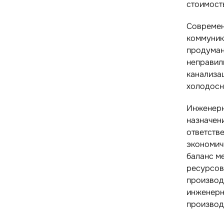
стоимост
Современ
коммуник
продуман
неправил
канализа
холодосн
Инженерн
назначен
ответств
экономич
баланс м
ресурсов 
производ
инженерн
производ