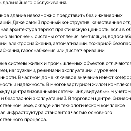
ь дальнейшего обслуживания.
ное здание невозможно представить без инженерных
аций. Даже самый прочный конструктив, качественная отд
ная архитектура теряют практическую ценность, если в о
ьно выполнены системы отопления, вентиляции, водоснаб
ции, электроснабжения, автоматизации, пожарной безопас
абжения, газоснабжения или диспетчеризации.
ые системы жилых и промышленных объектов отличаютс
ием, нагрузками, режимами эксплуатации и уровнем
енности. В частном доме ключевое значение имеют комфор
ность и надежность. В многоквартирном жилом комплекс
ежду централизованными сетями, индивидуальным учетом
и безопасной эксплуатацией. В торговом центре, бизнес-
ственном цехе, складе или технологическом комплексе
ая инфраструктура становится частью основного
ственного процесса.