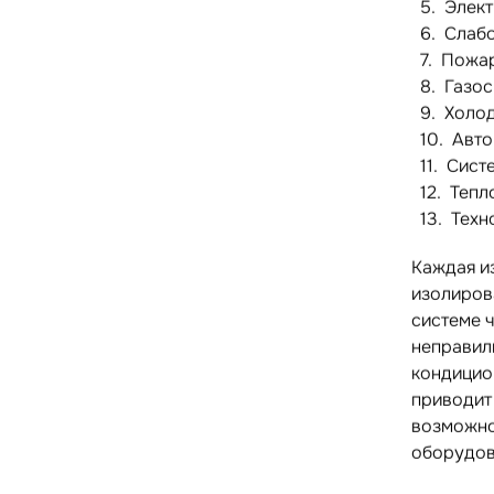
Элект
Слабо
Пожар
Газос
Холо
Авто
Сист
Тепл
Техн
Каждая и
изолиров
системе 
неправил
кондицио
приводит
возможно
оборудов