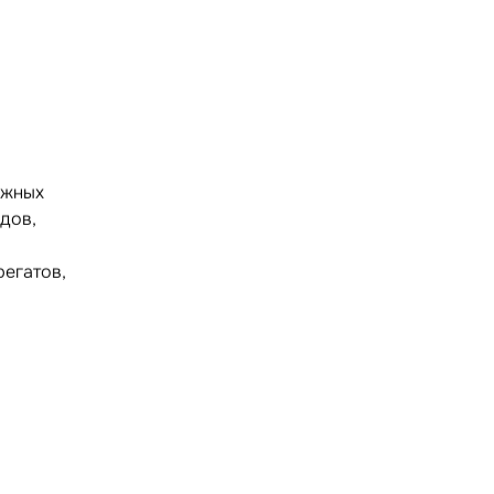
ужных
дов,
регатов,