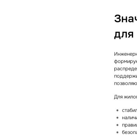
Зна
для
Инженерн
формирую
распреде
поддержи
позволяю
Для жило
стаби
налич
прави
безоп