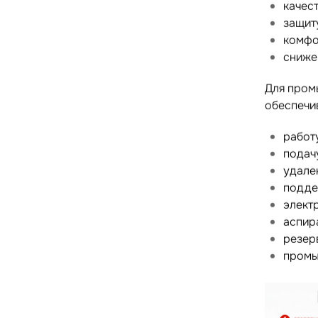
качес
защиту
комфо
сниже
Для пром
обеспечи
работ
подачу
удале
подде
элект
аспир
резер
промы