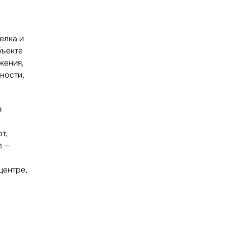
елка и
бъекте
жения,
ности,
я
т,
е —
центре,